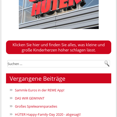
Klicken Sie hier und finden Sie alles, was kleine und
große Kinderherzen höher schlagen lässt.
Vergangene Beiträge
Sammle Euros in der REWE App!
DAS WIR GEWINNT
Großes Spielwarenparadies
HÜTER Happy-Family-Day 2020 - abgesagt!