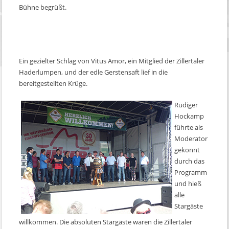
Bühne begrüßt.
Ein gezielter Schlag von Vitus Amor, ein Mitglied der Zillertaler
Haderlumpen, und der edle Gerstensaft lief in die
bereitgestellten Krüge.
Rüdiger
Hockamp
führte als
Moderator
gekonnt
durch das
Programm
und hieß
alle
Stargäste
willkommen. Die absoluten Stargäste waren die Zillertaler