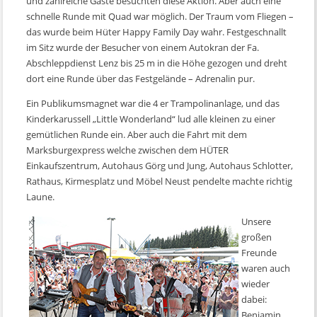
und zahlreiche Gäste besuchten diese Aktion. Aber auch eine
schnelle Runde mit Quad war möglich. Der Traum vom Fliegen –
das wurde beim Hüter Happy Family Day wahr. Festgeschnallt
im Sitz wurde der Besucher von einem Autokran der Fa.
Abschleppdienst Lenz bis 25 m in die Höhe gezogen und dreht
dort eine Runde über das Festgelände – Adrenalin pur.
Ein Publikumsmagnet war die 4 er Trampolinanlage, und das
Kinderkarussell „Little Wonderland“ lud alle kleinen zu einer
gemütlichen Runde ein. Aber auch die Fahrt mit dem
Marksburgexpress welche zwischen dem HÜTER
Einkaufszentrum, Autohaus Görg und Jung, Autohaus Schlotter,
Rathaus, Kirmesplatz und Möbel Neust pendelte machte richtig
Laune.
Unsere
großen
Freunde
waren auch
wieder
dabei:
Benjamin